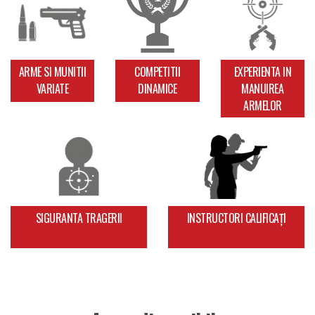
ARME SI MUNITII
COMPETITII
EXPERIENTA IN
VARIATE
DINAMICE
MANUIREA
ARMELOR
SIGURANTA TRAGERII
INSTRUCTORI CALIFICAȚI