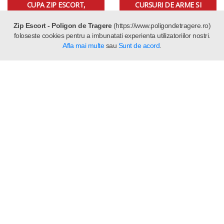
CUPA ZIP ESCORT,
CURSURI DE ARME SI
EDITIA A III-A
MUNITII
Zip Escort - Poligon de Tragere
(https://www.poligondetragere.ro)
foloseste cookies pentru a imbunatati experienta utilizatoriilor nostri.
Afla mai multe
sau
Sunt de acord
.
MAI MULTE ȘTIRI
HOME
|
TIR POLIGON
|
TIR PENTRU COPII
|
CURSURI
|
SIMULATOR VÂNĂTOARE
|
REPARATII ARME
|
ALTE SERVICII
|
|
|
Regulament Card Fidelitate
Cursuri de specialitate
Tutoriale
|
Galerie Foto
Contact
|
|
Termeni și condiții
Politica de confidențialitate
Politica de utilizare a Cookie-urilor