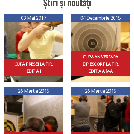
Știri și noutăți
03 Mai 2017
04 Decembrie 2015
CUPA ANIVERSARA
CUPA PRESEI LA TIR,
ZIP ESCORT LA TIR,
EDITIA I
EDITIA A IV-A
26 Martie 2015
26 Martie 2015