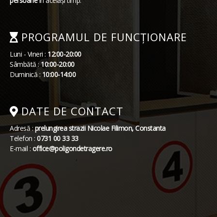
persoane
în același timp.
PROGRAMUL DE FUNCȚIONARE
Luni - Vineri :
12:00-20:00
Sâmbătă :
10:00-20:00
Duminică :
10:00-14:00
DATE DE CONTACT
Adresă :
prelungirea strazii Nicolae Filimon, Constanta
Telefon :
0731 00 33 33
E-mail :
office@poligondetragere.ro