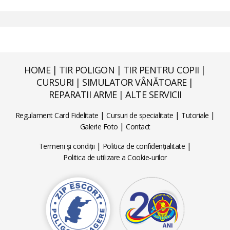
HOME
|
TIR POLIGON
|
TIR PENTRU COPII
|
CURSURI
|
SIMULATOR VÂNĂTOARE
|
REPARATII ARME
|
ALTE SERVICII
|
|
|
Regulament Card Fidelitate
Cursuri de specialitate
Tutoriale
|
Galerie Foto
Contact
|
|
Termeni și condiții
Politica de confidențialitate
Politica de utilizare a Cookie-urilor